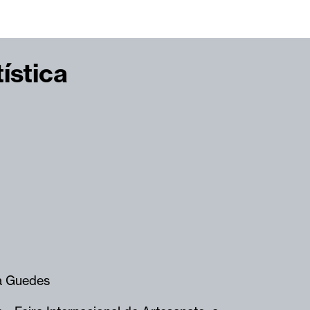
ística
a Guedes