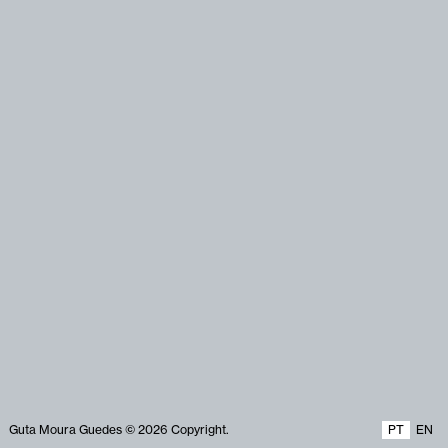
Indústria e Comércio (1)
Consultora (1)
Intervenções Urbanas (2)
Curadora (10)
Júris, Prémios e Conselhos (4)
Directora (1)
Livros (5)
Directora Artística (8)
Plataformas e Agências (1)
Directora de Comunicação e
Televisão (3)
Design Estratégico (1)
undefined (4)
Ensaio (1)
Entrevistadora (1)
Escrita (1)
Escritora (4)
Membro da Comissão (2)
Membro do Júri (1)
Participação (3)
Presidente (2)
Guta Moura Guedes © 2026 Copyright.
PT
EN