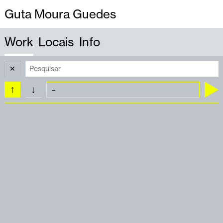
Guta Moura Guedes
Work
Locais
Info
✕
↑
↓
Tipologia
Cargo
Ação Social (1)
Administradora (1)
Acção Social (5)
Co-Autora (1)
Artigos e Textos (3)
Co-Curadora (9)
Associações e Instituições (6)
Co-Directora (2)
Conferências e Debates (8)
Co-Directora Artística (5)
Design e Arquitectura (11)
Co-Fundadora (5)
Educação (3)
Comentadora Residente (1)
Eventos e Programas (15)
Comissária (12)
Exposições (19)
Conferencista (1)