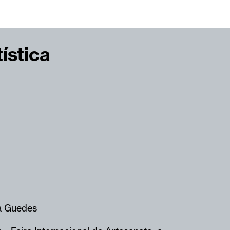
ística
a Guedes